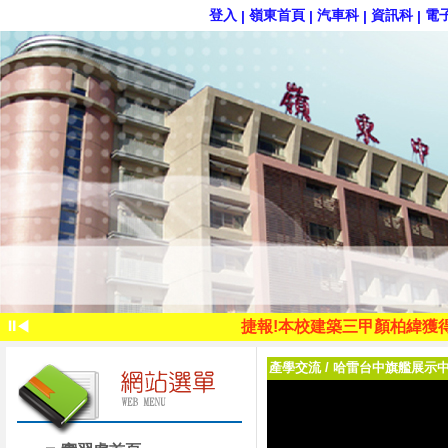
登入
嶺東首頁
汽車科
資訊科
電
|
|
|
|
捷報 ! 本校觀光科陳盈蓁同學參加11
捷報 ! 本校汽車科李嘉全同學參加1
捷報 ! 本校汽車科王冠傑同學參加1
⏸
◀
捷報!本校建築三甲顏柏緯獲得
捷報!本校建築三甲李秉紘獲
產學交流
/
哈雷台中旗艦展示
捷報!本校建築一乙謝宗翰獲得第51
捷報!本校建築三甲蕭文豪獲
捷報!本校建築三甲李秉紘獲