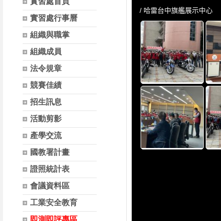
實習處首頁
捷報!本校建築三甲顏柏緯獲得
實習處行事曆
捷報!本校汽車二甲李嘉全獲得
組織與職掌
捷報!本校汽車二甲王冠傑獲得
捷報 ! 本校多媒科陳柄旭同學參加1
組織成員
捷報 ! 本校國貿科楊詠晨同學參加1
法令規章
捷報 ! 本校觀光科林佳萱同學參加1
競賽佳績
捷報 ! 本校多媒科趙德安同學參加1
招生訊息
捷報 ! 本校汽車科張旻濱同學參加1
活動剪影
捷報 ! 本校建築科林柏璋同學參加
捷報 ! 本校建築科陳秉祺同學參加
產學交流
捷報 ! 本校建築科李秉紘同學參加
國教署計畫
捷報 ! 本校建築科范庭瑄同學參加1
證照統計表
捷報 ! 本校資訊科賴柏元同學參加10
會議資料區
工業安全教育
即測即評專區