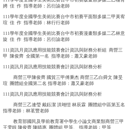
娉 佳 作 指導老師：呂衍諭老師
恭賀 曾敬廷 東吳大學 企業管理學系
111學年度全國學生美術比賽台中市初賽平面類多媒二甲黃宥
恭賀 林以喆 東吳大學 經濟學系
瑄 佳 作 指導老師：林行行老師
恭賀 徐熙桓 輔仁大學 歷史學系
111學年度全國學生美術比賽台中市初賽漫畫類多媒二乙林意
旋 佳 作 指導老師：呂衍諭老師
恭賀 賴韋佳 輔仁大學 經濟學系
111資訊月資訊應用技能競賽會計資訊與財務分析組 商營三
恭賀 林加量 中山醫學大學 醫學檢驗暨生物技術學系
甲 陳俊齊 全國第一名 指導老師：蕭又豪老師
恭賀 廖毓琪 高雄醫學大學 醫藥暨應用化學系醫藥化
111資訊月資訊應用技能競賽會計資訊與財務分析
恭賀 林函靜 臺北醫學大學 護理學系
商營三甲陳俊齊 國貿三甲傅秉杰 商營三乙白舜文 陳旻
瑄 團體組全國第二名 指導老師：蕭又豪老師
恭賀 陳珮寧 臺北市立大學 心理與諮商學系
111資訊月資訊應用技能競賽會計資訊與財務分析
恭賀 鍾心辰 國立宜蘭大學 生物技術與動物科學系
商營三乙連瑩 戴鈺潔 洪翊愷 林辰霖 團體組中區第五名
指導老師：林茗豐老師
恭賀 陳宥慈 國立金門大學 國際暨大陸事務學系
教育部國民及學前教育署中學生小論文商業類商營三甲
恭賀 林育嶔 國立臺東大學 資訊工程學系
王雯靚 陳俊齊 陳晴惠 團體組 甲等、 指導老師：甲等