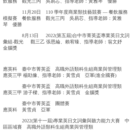
飲服務 觀光三丙 吳易芯、指導老師：黃雅琴 優勝
11月20日 110 學年度商業類技藝競賽 — 餐飲服務
模擬賽 餐飲服務 觀光三丙 吳易芯、指導老師：黃雅
琴 優勝
8月13日 2022(第五屆)台中市菁英盃專業英日文詞
彙組-觀光 觀三乙 張恩綸、賴宥臻、指導老師：翁文妤
金腦獎
應英科 臺中市菁英盃 高職外語類科生組商業與管理類
應英三甲
楊劻豫、指導老師：黃雪貞 亞軍(進全國賽)
臺中市菁英盃 高職外語類科生組商業與管理類
應英三甲
游子樑、指導老師：黃雪貞 金腦獎
臺中市菁英盃 團體賽
應英科 黃雪貞 亞軍
2022(第十一屆)專業英日文詞彙與聽力能力大賽 中
區區域賽 高職外語類科生組商業與管理類