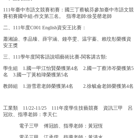
恭賀 林語芹 國立暨南國際大學 國際企業學系
111年臺中市語文競賽初賽：國三丁蔡毓芬參加臺中市語文競
恭賀 黃子銓 國立高雄師範大學 物理學系
賽初賽國中組-作文第三名。 指導老師:徐旻罄老師
二、111年度C001 English資安王比賽：
恭賀 呂晏甄 國立彰化師範大學 會計學系
蕭湘諭、李品臻、薛宇涵、鐘亭雯、温宇蓁、賴玟彤榮獲資
恭賀 李晨宇 國立臺灣師範大學 生命科學系
安王獎
恭賀 賴致穎 國立臺灣師範大學 地理學系
三、111學年度閩客語說唱藝術比賽-閩客講古類:
恭賀 蔡宜臻 國立臺北大學 不動產與城鄉環境學系
學生組 1.國一甲江怡賢榮獲第4名 2.國一丁蔡沛岑榮獲第5
名 3.國一丁黃柏瑋榮獲第5名
恭賀 賴苡睿 國立中山大學 應用數學系英語組
教師組 1.游雪君老師榮獲第4名 2.徐毓侖老師榮獲第4名
恭賀 余婉榛 國立中正大學 心理學系
恭賀 韓承軒 國立中央大學 機械工程學系先進材料
工業類 11/22-11/25 111年度學生技藝競賽 資訊三甲 呂
冠欣、指導老師：李天仁
恭賀 張意璇 國立中興大學 環境工程學系
電子三甲 傅冠皓、指導老師：黃冠恆
恭賀 朱智恩 國立政治大學 傳播學院大一大二不分系(
電子三甲 江承儒、指導老師：黃清水