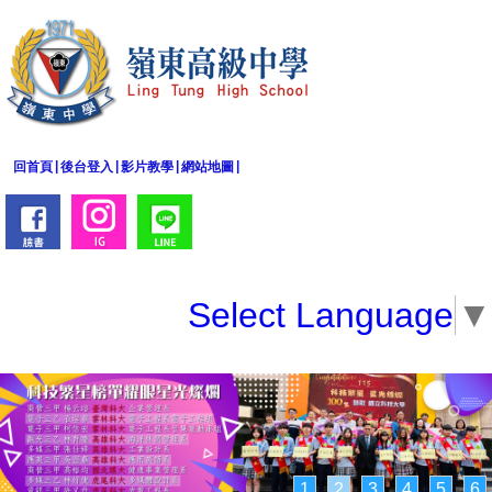
|
|
|
|
回首頁
後台登入
影片教學
網站地圖
Select Language
▼
恭賀 鄭煜楷 長榮大學 消防安全學士學位學程消防實
1
2
3
4
5
6