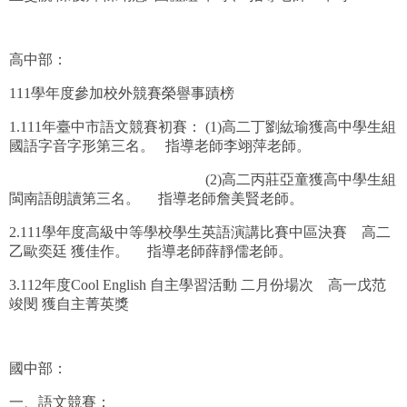
恭賀 連浩宇 國立東華大學 電機工程學系智慧系統組
恭賀 李安侑 國立屏東大學 不動產經營學系
高中部：
恭賀 林禹晴 國立高雄大學 化學工程及材料工程學系
111學年度參加校外競賽榮譽事蹟榜
1.111年臺中市語文競賽初賽： (1)高二丁劉紘瑜獲高中學生組
恭賀 王堉倫 國立聯合大學 文化觀光產業學系
國語字音字形第三名。 指導老師李翊萍老師。
恭賀 李承泰 國立聯合大學 環境與安全衛生工程學系
(2)高二丙莊亞童獲高中學生組
閩南語朗讀第三名。 指導老師詹美賢老師。
恭賀 洪子岳 國立嘉義大學 應用化學系
2.111學年度高級中等學校學生英語演講比賽中區決賽 高二
恭賀 陳凱欣 國立嘉義大學 農藝學系
乙歐奕廷 獲佳作。 指導老師薛靜儒老師。
恭賀 謝安政 國立嘉義大學 土木與水資源工程學系
3.112年度Cool English 自主學習活動 二月份場次 高一戊范
竣閔 獲自主菁英獎
恭賀 廖子頤 國立臺南大學 資訊工程學系
恭賀 吳尚宸 國立臺中教育大學 數位內容科技學系
國中部：
恭賀 吳睿紋 國立臺灣海洋大學 機械與機電工程學系
一、語文競賽：