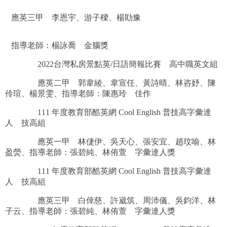
應英三甲 李恩宇、游子樑、楊劻豫
指導老師：楊詠喬 金腦獎
2022台灣私房景點英/日語簡報比賽 高中職英文組
應英二甲 郭韋綾、韋宣任、黃詩晴、林咨妤、陳
伶瑄、楊景雯、指導老師：陳惠玲 佳作
111 年度教育部酷英網 Cool English 普技高字彙達
人 技高組
應英一甲 林倢伊、吳天心、張安宜、趙玟喻、林
盈熒、指導老師：張碧純、林侑萱 字彙達人獎
111 年度教育部酷英網 Cool English 普技高字彙達
人 技高組
應英三甲 白倖慈、許崴筑、周沛儀、吳鈞洋、林
子云、指導老師：張碧純、林侑萱 字彙達人獎