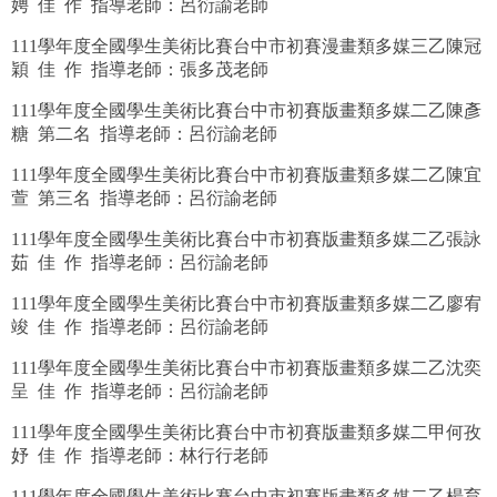
娉 佳 作 指導老師：呂衍諭老師
恭賀 黃卉淇 逢甲大學 電子工程學系
111學年度全國學生美術比賽台中市初賽漫畫類多媒三乙陳冠
穎 佳 作 指導老師：張多茂老師
恭賀 蕭糖妮 逢甲大學 行銷學系
111學年度全國學生美術比賽台中市初賽版畫類多媒二乙陳彥
恭賀 賴彥霖 逢甲大學 纖維與複合材料學系
糖 第二名 指導老師：呂衍諭老師
恭賀 江品臻 逢甲大學 土地管理學系
111學年度全國學生美術比賽台中市初賽版畫類多媒二乙陳宜
萱 第三名 指導老師：呂衍諭老師
恭賀 李品寬 東海大學 國際學院國際經營管理學位學
111學年度全國學生美術比賽台中市初賽版畫類多媒二乙張詠
恭賀 洪恩仟 東海大學 畜產與生物科技學系
茹 佳 作 指導老師：呂衍諭老師
111學年度全國學生美術比賽台中市初賽版畫類多媒二乙廖宥
恭賀 廖錫鴻 東海大學 法律學系
竣 佳 作 指導老師：呂衍諭老師
恭賀 劉洧辰 長庚大學 工商管理學系(雙聯學位組）
111學年度全國學生美術比賽台中市初賽版畫類多媒二乙沈奕
呈 佳 作 指導老師：呂衍諭老師
恭賀 陳禺安 元智大學 化學工程與材料科學學系
111學年度全國學生美術比賽台中市初賽版畫類多媒二甲何孜
恭賀 郭芸希 中原大學 商業設計學系商業設計組乙類
妤 佳 作 指導老師：林行行老師
恭賀 宋彥辰 東吳大學 物理學系
111學年度全國學生美術比賽台中市初賽版畫類多媒二乙楊育