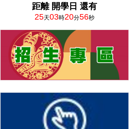
距離 開學日 還有
25
03
20
54
天
時
分
秒