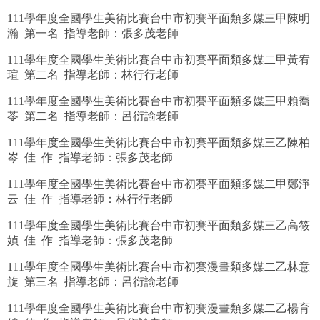
恭賀 黃炯程 亞洲大學 健康產業管理學系醫療機構管
111學年度全國學生美術比賽台中市初賽平面類多媒三甲陳明
恭賀 陳鈞妤 亞洲大學 數位媒體設計學系
瀚 第一名 指導老師：張多茂老師
111學年度全國學生美術比賽台中市初賽平面類多媒二甲黃宥
恭賀 梁珈甄 亞洲大學 聽力暨語言治療學系
瑄 第二名 指導老師：林行行老師
恭賀 蕭聿婕 中國文化大學 大眾傳播學系
111學年度全國學生美術比賽台中市初賽平面類多媒三甲賴喬
苓 第二名 指導老師：呂衍諭老師
恭賀 張家維 銘傳大學 國際企業學系外貿行銷管理組(
111學年度全國學生美術比賽台中市初賽平面類多媒三乙陳柏
恭賀 林祺穎 銘傳大學 國際企業學系外貿行銷管理組(
岑 佳 作 指導老師：張多茂老師
恭賀 劉宜方 世新大學 廣播電視電影學系電視組
111學年度全國學生美術比賽台中市初賽平面類多媒二甲鄭淨
云 佳 作 指導老師：林行行老師
恭賀 莊粟甯 世新大學 廣播電視電影學系廣播與聲音
111學年度全國學生美術比賽台中市初賽平面類多媒三乙高筱
恭賀 何柏辰 淡江大學 會計學系
媜 佳 作 指導老師：張多茂老師
恭賀 徐辰安 淡江大學 航空太空工程學系
111學年度全國學生美術比賽台中市初賽漫畫類多媒二乙林意
旋 第三名 指導老師：呂衍諭老師
恭賀 尹子嫻 淡江大學 風險管理與保險學系
111學年度全國學生美術比賽台中市初賽漫畫類多媒二乙楊育
恭賀 洪楷宸 淡江大學 資訊工程學系