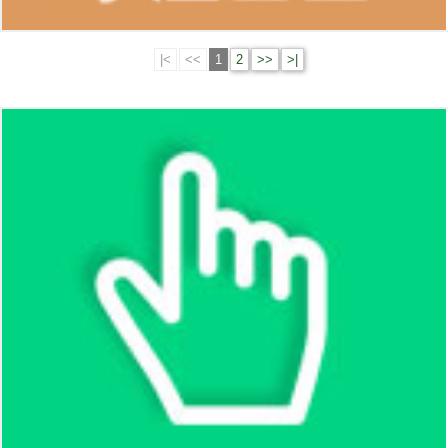
|<
<<
1
2
>>
>|