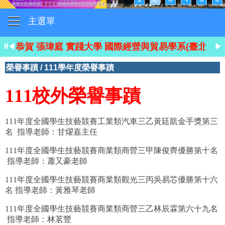
恭賀 林瑾葶 南華大學 文學系
主選單
恭賀 張瑋庭 實踐大學 國際經營與貿易學系(臺北校區
⏸
恭賀 林郁絜 實踐大學 餐飲管理學系(臺北校區)
◀
▶
恭賀 洪阡惠 實踐大學 資訊科技與通訊學系人工智慧組
榮譽事蹟
/
111學年度榮譽事蹟
恭賀 陳宣伃 義守大學 醫學科學與生物科技學系
111
校外榮譽事蹟
恭賀 張蕙晴 義守大學 財務金融管理學系
111年度全國學生技藝競賽工業類汽車三乙黃廷凱金手獎第三
恭賀 陳芝羽 靜宜大學 資訊管理學系
名 指導老師：甘燿嘉主任
恭賀 陳郁姍 靜宜大學 化粧品科學系
111年度全國學生技藝競賽商業類商營三甲陳俊齊優勝第十名
指導老師：蕭又豪老師
恭賀 張湘怡 靜宜大學 化粧品科學系
111年度全國學生技藝競賽商業類觀光三丙吳易芯優勝第十六
恭賀 徐向謙 靜宜大學 會計學系
名 指導老師：黃雅琴老師
恭賀 賴毓淇 亞洲大學 時尚設計系
111年度全國學生技藝競賽商業類商營三乙林辰霖第六十九名
指導老師：林茗豐